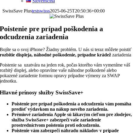
Slovenščina
SwissSave Plus
testswisss
2025-06-25T20:50:36+00:00
Poistenie pre prípad poškodenia a
odcudzenia zariadenia
Bojíte sa o svoj iPhone? Žiadny problém. U nás si teraz môžete poistiť
rozbitie displeja, náhodné poškodenie, prípadne krádež
zariadenia
Poistenie sa uzatvára na jeden rok, počas ktorého vám vymeníme váš
rozbitý displej, alebo opravíme vaše náhodne poškodené alebo
pokazené zariadenie formou opravy prípadne výmeny za SWAP
jednotku.
Hlavné prínosy služby SwissSave+
Poistenie pre prípad poškodenia a odcudzenia vám pomáha
predísť výdavkom na nákup nového zariadenia.
Prémiové zariadenia Apple sú lákavým cieľom pre zlodejov,
služba SwissSave+ zabezpečí vaše zariadenie
prostredníctvom poistenia proti odcudzeniu.
Poistenie vám zabezpečí náhradu nákladov v prípade