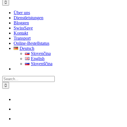
for:
Über uns
Dienstleistungen
Bloggen
SwissSave
Kontakt
Transport
Online-Bestellstatus
Deutsch
Slovenčina
English
Slovenščina
Search
for: