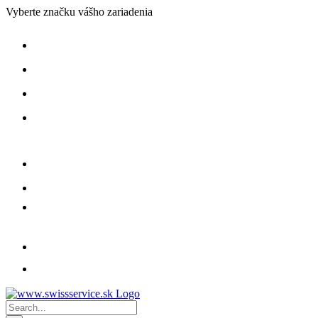
Skip
Vyberte značku vášho zariadenia
to
content
Search