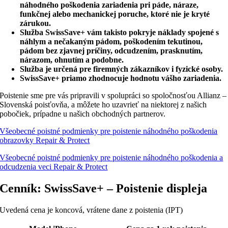
náhodného poškodenia zariadenia pri páde, náraze,
funkčnej alebo mechanickej poruche, ktoré nie je kryté
zárukou.
Služba SwissSave+ vám takisto pokryje náklady spojené s
náhlym a nečakaným pádom, poškodením tekutinou,
pádom bez zjavnej príčiny, odcudzením, prasknutím,
nárazom, ohnutím a podobne.
Služba je určená pre firemných zákazníkov i fyzické osoby.
SwissSave+ priamo zhodnocuje hodnotu vášho zariadenia.
Poistenie sme pre vás pripravili v spolupráci so spoločnosťou Allianz –
Slovenská poisťovňa, a môžete ho uzavrieť na niektorej z našich
pobočiek, prípadne u našich obchodných partnerov.
Všeobecné poistné podmienky pre poistenie náhodného poškodenia
obrazovky Repair & Protect
Všeobecné poistné podmienky pre poistenie náhodného poškodenia a
odcudzenia veci Repair & Protect
Cenník: SwissSave+ – Poistenie displeja
Uvedená cena je koncová, vrátene dane z poistenia (IPT)