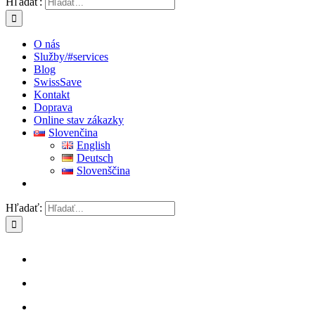
Hľadať:
O nás
Služby
/#services
Blog
SwissSave
Kontakt
Doprava
Online stav zákazky
Slovenčina
English
Deutsch
Slovenščina
Hľadať: