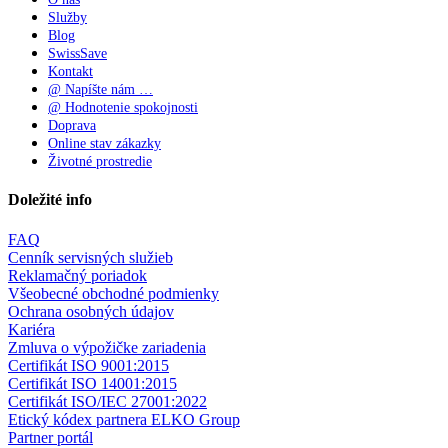
Služby
Blog
SwissSave
Kontakt
@ Napíšte nám …
@ Hodnotenie spokojnosti
Doprava
Online stav zákazky
Životné prostredie
Doležité info
FAQ
Cenník servisných služieb
Reklamačný poriadok
Všeobecné obchodné podmienky
Ochrana osobných údajov
Kariéra
Zmluva o výpožičke zariadenia
Certifikát ISO 9001:2015
Certifikát ISO 14001:2015
Certifikát ISO/IEC 27001:2022
Etický kódex partnera ELKO Group
Partner portál