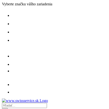
Skip
Vyberte značku vášho zariadenia
to
content
Hľadať: