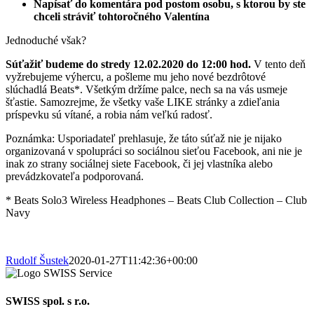
Napísať do komentára pod postom osobu, s ktorou by ste
chceli stráviť tohtoročného Valentína
Jednoduché však?
Súťažiť budeme do stredy 12.02.2020 do 12:00 hod.
V tento deň
vyžrebujeme výhercu, a pošleme mu jeho nové bezdrôtové
slúchadlá Beats*. Všetkým držíme palce, nech sa na vás usmeje
šťastie. Samozrejme, že všetky vaše LIKE stránky a zdieľania
príspevku sú vítané, a robia nám veľkú radosť.
Poznámka: Usporiadateľ prehlasuje, že táto súťaž nie je nijako
organizovaná v spolupráci so sociálnou sieťou Facebook, ani nie je
inak zo strany sociálnej siete Facebook, či jej vlastníka alebo
prevádzkovateľa podporovaná.
* Beats Solo3 Wireless Headphones – Beats Club Collection – Club
Navy
Rudolf Šustek
2020-01-27T11:42:36+00:00
SWISS spol. s r.o.