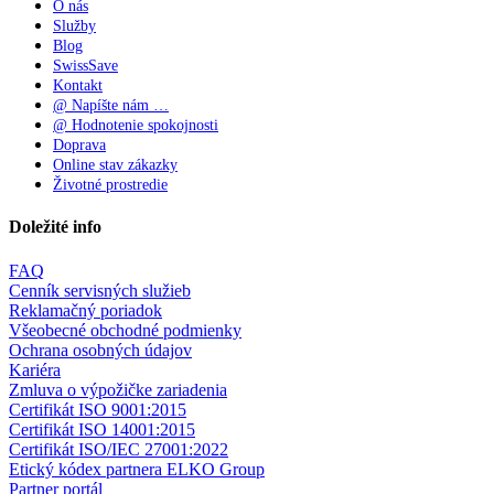
O nás
Služby
Blog
SwissSave
Kontakt
@ Napíšte nám …
@ Hodnotenie spokojnosti
Doprava
Online stav zákazky
Životné prostredie
Doležité info
FAQ
Cenník servisných služieb
Reklamačný poriadok
Všeobecné obchodné podmienky
Ochrana osobných údajov
Kariéra
Zmluva o výpožičke zariadenia
Certifikát ISO 9001:2015
Certifikát ISO 14001:2015
Certifikát ISO/IEC 27001:2022
Etický kódex partnera ELKO Group
Partner portál