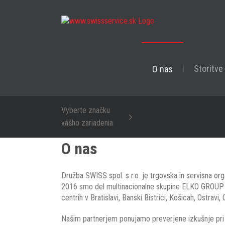
Skip
to
content
Storitve
O nas
Vyberte značku
vášho zariadenia
O nas
Družba SWISS spol. s r.o. je trgovska in servisna org
2016 smo del multinacionalne skupine ELKO GROUP s s
centrih v Bratislavi, Banski Bistrici, Košicah, Ostravi
Našim partnerjem ponujamo preverjene izkušnje pri 