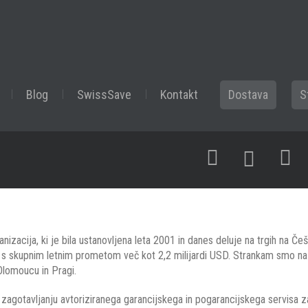
Blog
SwissSave
Kontakt
Dostava
S
anizacija, ki je bila ustanovljena leta 2001 in danes deluje na trgih na Č
kupnim letnim prometom več kot 2,2 milijardi USD. Strankam smo na voljo
, Olomoucu in Pragi.
zagotavljanju avtoriziranega garancijskega in pogarancijskega servisa z