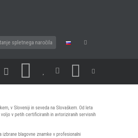
tanje spletnega naročila
eškem, v Sloveniji in seveda na Slovaškem. Od leta
 v petih certificiranih in avtoriziranih servisnih
a izbrane blagovne znamke v profesionalni