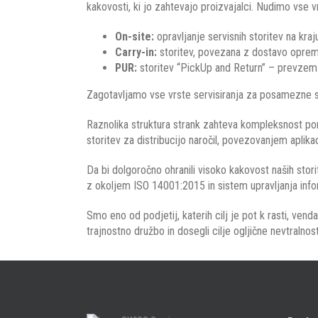
kakovosti, ki jo zahtevajo proizvajalci. Nudimo vse v
On-site:
opravljanje servisnih storitev na kra
Carry-in:
storitev, povezana z dostavo oprem
PUR:
storitev “PickUp and Return” – prevzem op
Zagotavljamo vse vrste servisiranja za posamezne st
Raznolika struktura strank zahteva kompleksnost ponu
storitev za distribucijo naročil, povezovanjem aplika
Da bi dolgoročno ohranili visoko kakovost naših stori
z okoljem ISO 14001:2015 in sistem upravljanja inf
Smo eno od podjetij, katerih cilj je pot k rasti, vend
trajnostno družbo in dosegli cilje ogljične nevtraln