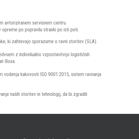
m avtoriziranem servisnem centru.
opreme po popravilu stranki po isti poti.
ke, ki zahtevajo sporazume o ravni storitev (SLA).
dvsem z individualno vzpostavitvijo logističnih
hat-Boxa.
istem vodenja kakovosti ISO 9001:2015, sistem ravnanja
nje naših storitev in tehnologij, da bi zgradili