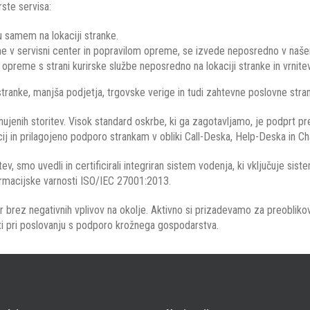
rste servisa:
ju samem na lokaciji stranke.
e v servisni center in popravilom opreme, se izvede neposredno v naše
reme s strani kurirske službe neposredno na lokaciji stranke in vrnitev 
ranke, manjša podjetja, trgovske verige in tudi zahtevne poslovne stran
jenih storitev. Visok standard oskrbe, ki ga zagotavljamo, je podprt pre
cij in prilagojeno podporo strankam v obliki Call-Deska, Help-Deska in C
tev, smo uvedli in certificirali integriran sistem vodenja, ki vključuje s
ormacijske varnosti ISO/IEC 27001:2013.
ar brez negativnih vplivov na okolje. Aktivno si prizadevamo za preoblikova
osti pri poslovanju s podporo krožnega gospodarstva.