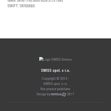
IBAN:
SK90 1100 0000 0026 2173 1083
SWIFT:
TATRSKBX
SWISS spol. s r.o.
Copyright © 2013 -
SWISS spol. s r.o.
Vse pravice pridržane.
Design by
2017.