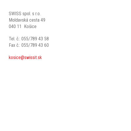
SWISS spol. s r.o.
Moldavská cesta 49
040 11 Košice
Tel. č.: 055/789 43 58
Fax č.: 055/789 43 60
kosice@swissit.sk