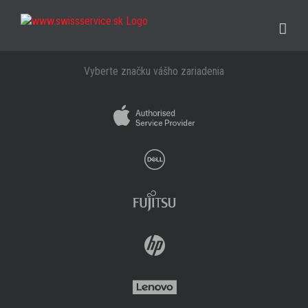
Skip
to
content
Vyberte značku vášho zariadenia