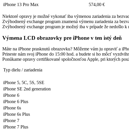
iPhone 13 Pro Max
574,00 €
Niektoré opravy je možné vykonať iba výmenou zariadenia za bezvad
Zvýhodnený exchange program znamená výmenu zariadenia za bezvadn
Zvýhodnený exchange program je možný iba v prípade že nedošlo k n
Výmena LCD obrazovky pre iPhone v ten istý deň
Máte na iPhone prasknutú obrazovku? Môžeme vám ju opraviť a iPhon
Prineste nám svoj iPhone do 15:00 hod. a budete si ho môcť vyzdvihnúť
Ponúkame opravy certifikované spoločnosťou Apple, pri ktorých použí
Typ dielu / zariadenia
iPhone 5, 5C, 5S, 5SE
iPhone SE 2nd generation
iPhone 6
iPhone 6 Plus
iPhone 6s
iPhone 6s Plus
iPhone 7
iPhone 7 Plus