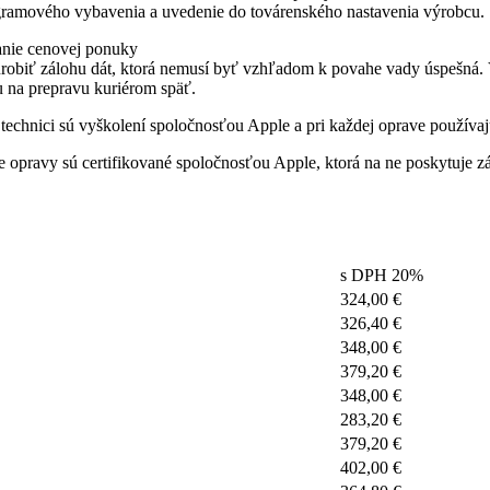
ramového vybavenia a uvedenie do továrenského nastavenia výrobcu.
anie cenovej ponuky
i urobiť zálohu dát, ktorá nemusí byť vzhľadom k povahe vady úspešná
 na prepravu kuriérom späť.
technici sú vyškolení spoločnosťou Apple a pri každej oprave používaj
e opravy sú certifikované spoločnosťou Apple, ktorá na ne poskytuje z
s DPH 20%
324,00 €
326,40 €
348,00 €
379,20 €
348,00 €
283,20 €
379,20 €
402,00 €