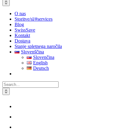
for:
O nas
Storitve
/sl/#services
Blog
SwissSave
Kontakt
Dostava
Stanje spletnega naročila
Slovenščina
Slovenčina
English
Deutsch
Search
for: