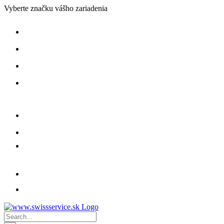
Skip
Vyberte značku vášho zariadenia
to
content
Search