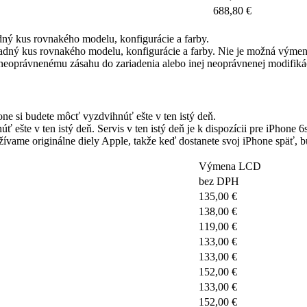
688,80 €
ný kus rovnakého modelu, konfigurácie a farby.
ý kus rovnakého modelu, konfigurácie a farby. Nie je možná výmena
eoprávnenému zásahu do zariadenia alebo inej neoprávnenej modifikáci
e si budete môcť vyzdvihnúť ešte v ten istý deň.
 ešte v ten istý deň. Servis v ten istý deň je k dispozícii pre iPhone 6
vame originálne diely Apple, takže keď dostanete svoj iPhone späť, b
Výmena LCD
bez DPH
135,00 €
138,00 €
119,00 €
133,00 €
133,00 €
152,00 €
133,00 €
152,00 €