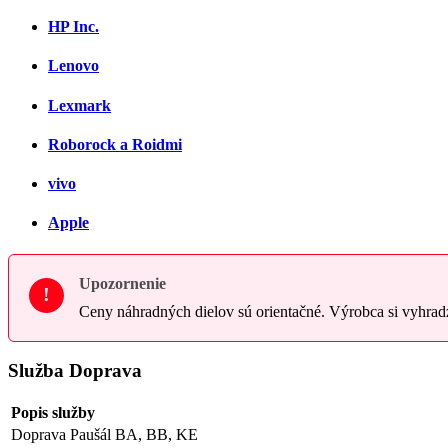
HP Inc.
Lenovo
Lexmark
Roborock a Roidmi
vivo
Apple
Upozornenie
!
Ceny náhradných dielov sú orientačné. Výrobca si vyhrad
Služba Doprava
Popis služby
Doprava Paušál BA, BB, KE