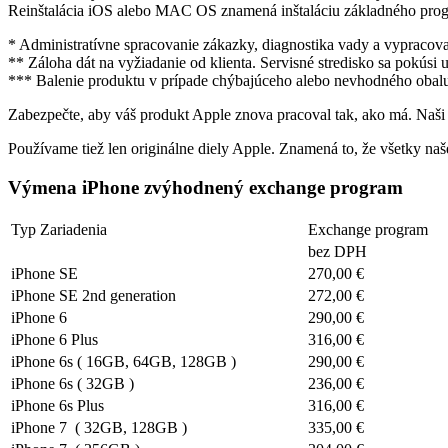
Reinštalácia iOS alebo MAC OS znamená inštaláciu základného prog
* Administratívne spracovanie zákazky, diagnostika vady a vypracov
** Záloha dát na vyžiadanie od klienta. Servisné stredisko sa pokús
*** Balenie produktu v prípade chýbajúceho alebo nevhodného obalu
Zabezpečte, aby váš produkt Apple znova pracoval tak, ako má. Naši 
Používame tiež len originálne diely Apple. Znamená to, že všetky naš
Výmena iPhone zvýhodnený exchange program
Typ Zariadenia
Exchange program
bez DPH
iPhone SE
270,00 €
iPhone SE 2nd generation
272,00 €
iPhone 6
290,00 €
iPhone 6 Plus
316,00 €
iPhone 6s ( 16GB, 64GB, 128GB )
290,00 €
iPhone 6s ( 32GB )
236,00 €
iPhone 6s Plus
316,00 €
iPhone 7 ( 32GB, 128GB )
335,00 €