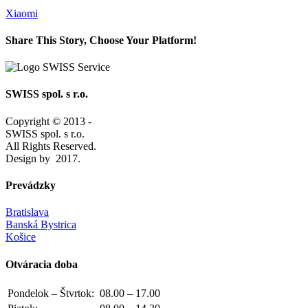
Xiaomi
Share This Story, Choose Your Platform!
Facebook
X
Reddit
LinkedIn
Tumblr
Pinterest
Vk
Email
SWISS spol. s r.o.
Copyright © 2013 -
SWISS spol. s r.o.
All Rights Reserved.
Design by
2017.
Prevádzky
Bratislava
Banská Bystrica
Košice
Otváracia doba
Pondelok – Štvrtok:
08.00 – 17.00