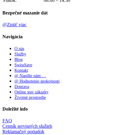
Piatok:
08.00 – 14.30
Bezpečné mazanie dát
@Zistiť viac
Navigácia
O nás
Služby
Blog
SwissSave
Kontakt
@ Napíšte nám …
@ Hodnotenie spokojnosti
Doprava
Online stav zákazky
Životné prostredie
Doležité info
FAQ
Cenník servisných služieb
Reklamačný poriadok