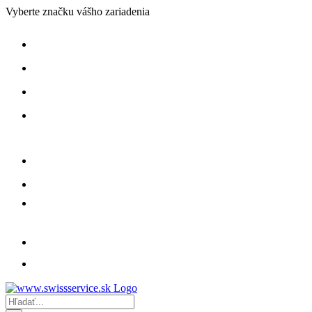
Skip
Vyberte značku vášho zariadenia
to
content
Hľadať: