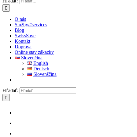
Hľadať:
O nás
Služby
/#services
Blog
SwissSave
Kontakt
Doprava
Online stav zákazky
Slovenčina
English
Deutsch
Slovenščina
Hľadať: