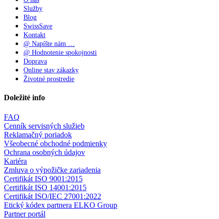
Služby
Blog
SwissSave
Kontakt
@ Napíšte nám …
@ Hodnotenie spokojnosti
Doprava
Online stav zákazky
Životné prostredie
Doležité info
FAQ
Cenník servisných služieb
Reklamačný poriadok
Všeobecné obchodné podmienky
Ochrana osobných údajov
Kariéra
Zmluva o výpožičke zariadenia
Certifikát ISO 9001:2015
Certifikát ISO 14001:2015
Certifikát ISO/IEC 27001:2022
Etický kódex partnera ELKO Group
Partner portál