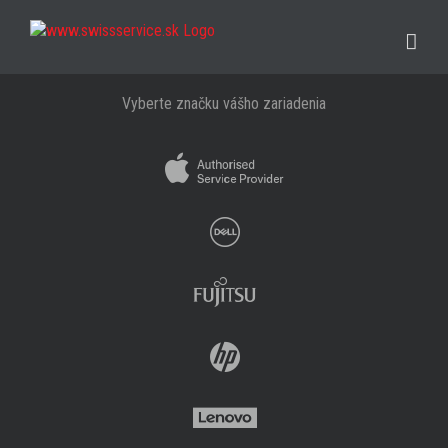
Skip
to
content
Vyberte značku vášho zariadenia