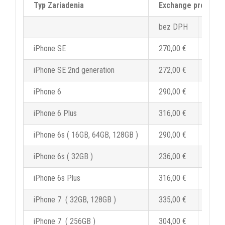
Typ Zariadenia
Exchange program
bez DPH
s DP
iPhone SE
270,00 €
324,
iPhone SE 2nd generation
272,00 €
326,
iPhone 6
290,00 €
348,
iPhone 6 Plus
316,00 €
379,
iPhone 6s ( 16GB, 64GB, 128GB )
290,00 €
348,
iPhone 6s ( 32GB )
236,00 €
283,
iPhone 6s Plus
316,00 €
379,
iPhone 7 ( 32GB, 128GB )
335,00 €
402,
iPhone 7 ( 256GB )
304,00 €
364,