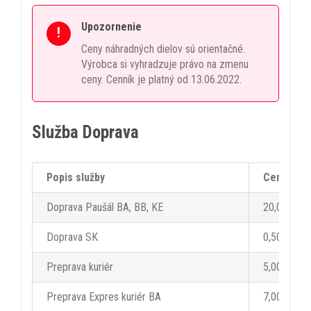
Upozornenie
!
Ceny náhradných dielov sú orientačné.
Výrobca si vyhradzuje právo na zmenu
ceny. Cenník je platný od 13.06.2022.
Služba Doprava
Popis služby
Cena bez
Doprava Paušál BA, BB, KE
20,00 €
Doprava SK
0,50 € / k
Preprava kuriér
5,00 €
Preprava Expres kuriér BA
7,00 €