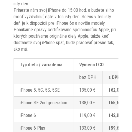
istý deň.
Prineste nám svoj iPhone do 15:00 hod. a budete si ho
môcť vyzdvihnúť ešte v ten istý deň. Servis v ten istý
deň je k dispozícii pre iPhone 6s a novšie modely.
Ponúkame opravy certifikované spoločnosťou Apple, pri
ktorých používame originálne diely Apple, takže keď
dostanete svoj iPhone späť, bude pracovať presne tak,
ako má.
Typ dielu / zariadenia
Výmena LCD
bez DPH
s DPH 20%
iPhone 5, 5C, 5S, 5SE
135,00 €
162,00 €
iPhone SE 2nd generation
138,00 €
165,60 €
iPhone 6
119,00 €
142,80 €
iPhone 6 Plus
133,00 €
159,60 €