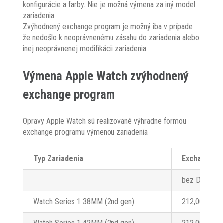
konfigurácie a farby. Nie je možná výmena za iný model
zariadenia.
Zvýhodnený exchange program je možný iba v prípade
že nedošlo k neoprávnenému zásahu do zariadenia alebo
inej neoprávnenej modifikácii zariadenia.
Výmena Apple Watch zvýhodnený
exchange program
Opravy Apple Watch sú realizované výhradne formou
exchange programu výmenou zariadenia
Typ Zariadenia
Exchange p
bez DPH
Watch Series 1 38MM (2nd gen)
212,00 €
Watch Series 1 42MM (2nd gen)
212,00 €