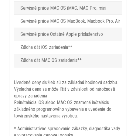
Servisné práce MAC OS iMAC, MAC Pro, mini
5
Servisné práce MAC OS MacBook, Macbook Pro, Air
4
Servisné práce Ostatné Apple príslušenstvo
1
Záloha dát iOS zariadenia**
3
Záloha dát MAC OS zariadenia**
4
Uvedené ceny služieb sú za základnú hodinovú sadzbu.
Výsledná cena sa môže líšiť v závislosti od náročnosti
opravy zariadenia
Reinštalácia iOS alebo MAC OS znamená inštaláciu
základného programového vybavenia a uvedenie do
továrenského nastavenia výrobcu.
* Administratívne spracovanie zákazky, diagnostika vady
a vypracovanie cenovej ponuky