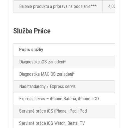
Balenie produktu a príprava na odoslanie***
4,00 €
Služba Práce
Popis služby
C
Diagnostika iOS zariadení*
1
Diagnostika MAC OS zariadení*
2
Nadštandardný / Express servis
2
Express servis – iPhone Batéria, iPhone LCD
1
Servisné práce iOS iPhone, iPad, iPod
1
Servisné práce iOS Watch, Beats, TV
1