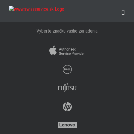
Skip
to
content
Vyberte značku vášho zariadenia