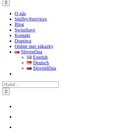
O nás
Služby
/#services
Blog
SwissSave
Kontakt
Doprava
Online stav zákazky
Slovenčina
English
Deutsch
Slovenščina
Hľadať: