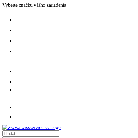
Skip
Vyberte značku vášho zariadenia
to
content
Hľadať: