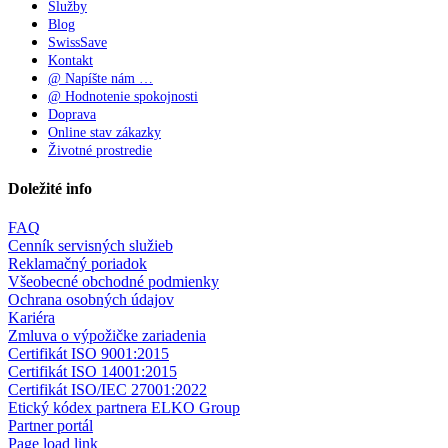
Služby
Blog
SwissSave
Kontakt
@ Napíšte nám …
@ Hodnotenie spokojnosti
Doprava
Online stav zákazky
Životné prostredie
Doležité info
FAQ
Cenník servisných služieb
Reklamačný poriadok
Všeobecné obchodné podmienky
Ochrana osobných údajov
Kariéra
Zmluva o výpožičke zariadenia
Certifikát ISO 9001:2015
Certifikát ISO 14001:2015
Certifikát ISO/IEC 27001:2022
Etický kódex partnera ELKO Group
Partner portál
Page load link